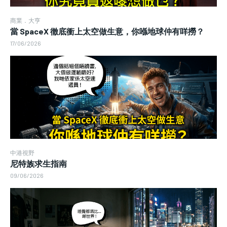
商業．大亨
當 SpaceX 徹底衝上太空做生意，你喺地球仲有咩撈？
17/06/2026
中港視野
尼特族求生指南
09/06/2026