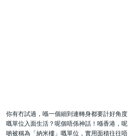
好去處
好去處
/ month
/ month
By agreeing to this tier, you are billed every month after
By agreeing to this tier, you are billed every month after
the first one until you opt out of the monthly
the first one until you opt out of the monthly
職場法則
職場法則
subscription.
subscription.
職場法則
職場法則
發達秘笈
發達秘笈
發達秘笈
發達秘笈
兩性關係
兩性關係
兩性關係
兩性關係
健康生活
健康生活
健康生活
健康生活
生活態度
生活態度
生活態度
生活態度
親子手冊
親子手冊
親子手冊
親子手冊
毛孩大本營
毛孩大本營
毛孩大本營
毛孩大本營
銀髮一族
銀髮一族
銀髮一族
銀髮一族
HONG KONGERS
HONG KONGERS
你有冇試過，喺一個細到連轉身都要計好角度
HONG KONGERS
HONG KONGERS
嘅單位入面生活？呢個唔係神話！喺香港，呢
啲被稱為「納米樓」嘅單位，實用面積往往唔
結婚二三事
結婚二三事