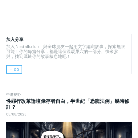
加入分享
加入 Nestalk.club，與全球朋友一起用文字編織故事，探索無限
可能！你的每篇分享，都是這個溫暖巢穴的一部分。快來參
與，找到屬於你的故事棲息地吧！
﹢ GO
中港視野
性罪行改革論壇倖存者自白，半世紀「恐龍法例」幾時修
訂？
05/08/2026