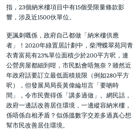
指，23個納米樓項目中有15個受限量條款影
響，涉及近1500伙單位。
更諷刺嘅係，政府自己都做「納米樓供應
者」！2020年綠置居計劃中，柴灣蝶翠苑同青
衣青富苑有23%單位面積少於200平方呎，連
公營房屋都細到咁，市民點會唔無奈？雖然近
年政府話要訂立最低面積規限（例如280平方
呎），但發展局局長黃偉綸坦言「要啲時
間」，令市民覺得係「講多過做」。網民話，
政府一邊話改善居住環境，一邊縱容納米樓，
係唔係自相矛盾？似係搵數字交差多過真心想
幫市民改善居住環境。