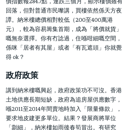
價指數報284.7點，連跌三個月，顯示樓價雖有
回落，但對普通市民嚟講，買樓依然係天方夜
譚。納米樓總價相對較低（200至400萬港
元），較為容易籌集首期，成為「將價就貨」
嘅無奈選擇。你有冇諗過，住喺咁細嘅空間，
係咪「居者有其屋」或者「有瓦遮頭」你就覺
得 ok？
政府政策
講到納米樓嘅興起，政府政策功不可沒。香港
土地供應長期短缺，政府為追房屋供應數字，
喺2011至2014年間賣地時加入「限量條款」，
要求地皮建更多單位。結果？發展商將單位
「劏細」，納米樓如雨後春筍冒出。有研究