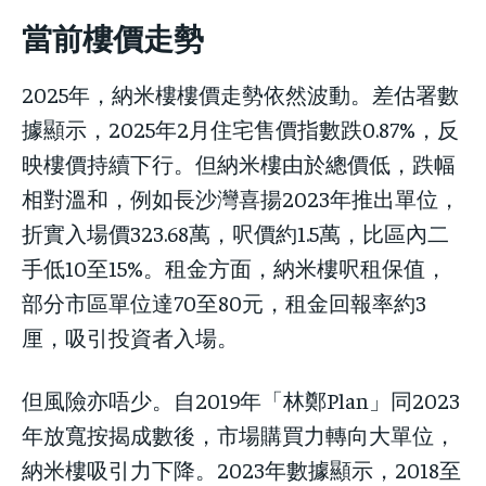
當前樓價走勢
2025年，納米樓樓價走勢依然波動。差估署數
據顯示，2025年2月住宅售價指數跌0.87%，反
映樓價持續下行。但納米樓由於總價低，跌幅
相對溫和，例如長沙灣喜揚2023年推出單位，
折實入場價323.68萬，呎價約1.5萬，比區內二
手低10至15%。租金方面，納米樓呎租保值，
部分市區單位達70至80元，租金回報率約3
厘，吸引投資者入場。
但風險亦唔少。自2019年「林鄭Plan」同2023
年放寬按揭成數後，市場購買力轉向大單位，
納米樓吸引力下降。2023年數據顯示，2018至