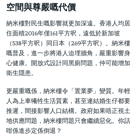
空間與尊嚴嘅代價
納米樓對民生嘅影響就更加深遠。香港人均居
住面積2016年僅161平方呎，遠低於新加坡
（538平方呎）同日本（269平方呎）。納米樓
嘅普及，進一步將港人迫埋牆角，嚴重影響身
心健康。開放式設計同黑廁問題，仲可能增加
衛生隱患。
更嚴重嘅係，納米樓令「置業夢」變質。年輕
人為上車犧牲生活質素，甚至連結婚生仔都要
推遲，間接影響人口結構。政府如果唔正視土
地供應問題，納米樓問題只會繼續惡化。你話
咁係進步定係倒退？