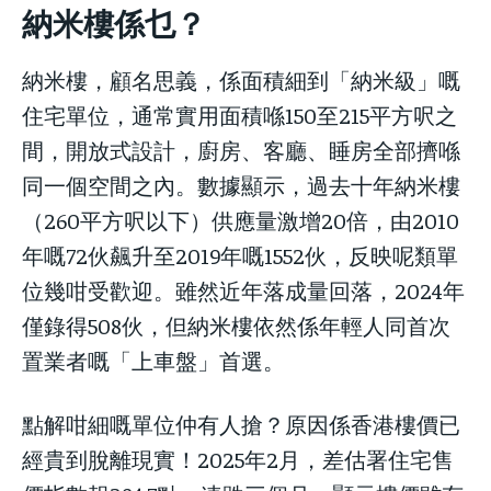
納米樓係乜？
納米樓，顧名思義，係面積細到「納米級」嘅
住宅單位，通常實用面積喺150至215平方呎之
間，開放式設計，廚房、客廳、睡房全部擠喺
同一個空間之內。數據顯示，過去十年納米樓
（260平方呎以下）供應量激增20倍，由2010
年嘅72伙飆升至2019年嘅1552伙，反映呢類單
位幾咁受歡迎。雖然近年落成量回落，2024年
僅錄得508伙，但納米樓依然係年輕人同首次
置業者嘅「上車盤」首選。
點解咁細嘅單位仲有人搶？原因係香港樓價已
經貴到脫離現實！2025年2月，差估署住宅售