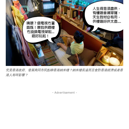
自由
自由
景的人透過文章分享經驗與觀點，彼此啟發。加入
景的人透過文章分享經驗與觀點，彼此啟發。加入
與全球朋友一起用文字編織故事，探索無限可能！你的每
與全球朋友一起用文字編織故事，探索無限可能！你的每
/ forever
/ forever
Nestalk.club，與全球朋友一起用文字編織故事，探
Nestalk.club，與全球朋友一起用文字編織故事，探
篇分享，都是這個溫暖巢穴的一部分。快來參與，找到屬
篇分享，都是這個溫暖巢穴的一部分。快來參與，找到屬
索無限可能！你的每篇分享，都是這個溫暖巢穴的
索無限可能！你的每篇分享，都是這個溫暖巢穴的
於你的故事棲息地吧！
於你的故事棲息地吧！
Sign up with just an email address and you get access to
Sign up with just an email address and you get access to
一部分。快來參與，找到屬於你的故事棲息地吧！
一部分。快來參與，找到屬於你的故事棲息地吧！
this tier instantly.
this tier instantly.
Your Profile
Your Profile
SUBSCRIBE
SUBSCRIBE
Your Profile
Your Profile
中港視野
中港視野
中港視野
中港視野
RECOMMENDED
RECOMMENDED
世界動態
世界動態
世界動態
世界動態
1-YEAR
1-YEAR
商業．大亨
商業．大亨
究竟香港政府、發展商同市民點睇香港納米樓？納米樓長遠而言會對香港經濟或者香
商業．大亨
商業．大亨
港人有咩影響？
/ year
/ year
地產經
地產經
地產經
地產經
Pay now and you get access to exclusive news and
Pay now and you get access to exclusive news and
幣圈．加密貨幣
幣圈．加密貨幣
articles for a whole year.
articles for a whole year.
- Advertisement -
幣圈．加密貨幣
幣圈．加密貨幣
科技迷
科技迷
科技迷
科技迷
展覽．活動
展覽．活動
展覽．活動
展覽．活動
1-MONTH
1-MONTH
好去處
好去處