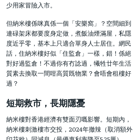
少用家冒險入市。
但納米樓係咪真係一個「安樂窩」？空間細到
連碌架床都要度身定做，煮飯油煙滿屋，私隱
度近乎零，基本上只適合單身人士居住。網民
話，住納米樓好似「住監倉」一樣，錯！係絕
對好過監倉！不過你有冇諗過，犧牲廿年生活
質素去換取一間咁高質既物業？會唔會租樓好
過？
短期救市，長期隱憂
納米樓對香港經濟有雙面刃嘅影響。短期內，
納米樓刺激樓市交投，2024年撤辣（取消額外
印花稅）同減息（最優惠利率降至5.25厘）