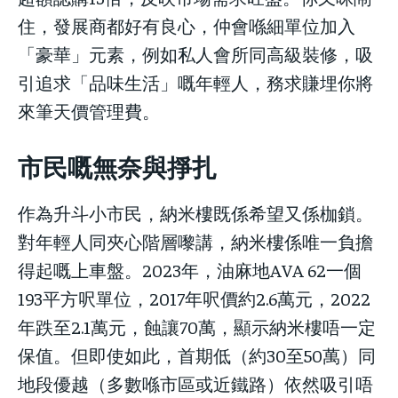
住，發展商都好有良心，仲會喺細單位加入
「豪華」元素，例如私人會所同高級裝修，吸
引追求「品味生活」嘅年輕人，務求賺埋你將
來筆天價管理費。
市民嘅無奈與掙扎
作為升斗小市民，納米樓既係希望又係枷鎖。
對年輕人同夾心階層嚟講，納米樓係唯一負擔
得起嘅上車盤。2023年，油麻地AVA 62一個
193平方呎單位，2017年呎價約2.6萬元，2022
年跌至2.1萬元，蝕讓70萬，顯示納米樓唔一定
保值。但即使如此，首期低（約30至50萬）同
地段優越（多數喺市區或近鐵路）依然吸引唔