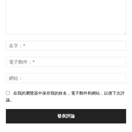
發
表
名
評
字
論：
*
電
子
郵
網
件
站
*
在我的瀏覽器中保存我的姓名，電子郵件和網站，以便下次評
論。