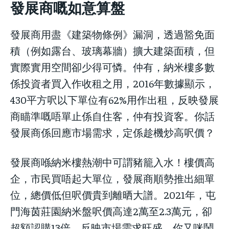
發展商嘅如意算盤
發展商用盡《建築物條例》漏洞，透過豁免面
積（例如露台、玻璃幕牆）擴大建築面積，但
實際實用空間卻少得可憐。仲有，納米樓多數
係投資者買入作收租之用，2016年數據顯示，
430平方呎以下單位有62%用作出租，反映發展
商瞄準嘅唔單止係自住客，仲有投資客。你話
發展商係回應市場需求，定係趁機炒高呎價？
發展商喺納米樓熱潮中可謂豬籠入水！樓價高
企，市民買唔起大單位，發展商順勢推出細單
位，總價低但呎價貴到離晒大譜。2021年，屯
門海茵莊園納米盤呎價高達2萬至2.3萬元，卻
超額認購13倍，反映市場需求旺盛。你又咪鬧