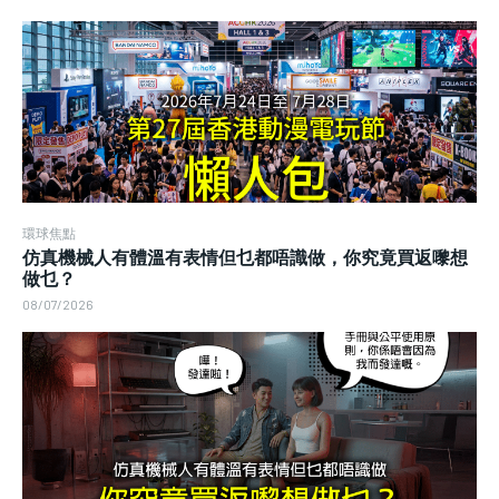
環球焦點
仿真機械人有體溫有表情但乜都唔識做，你究竟買返嚟想
做乜？
08/07/2026