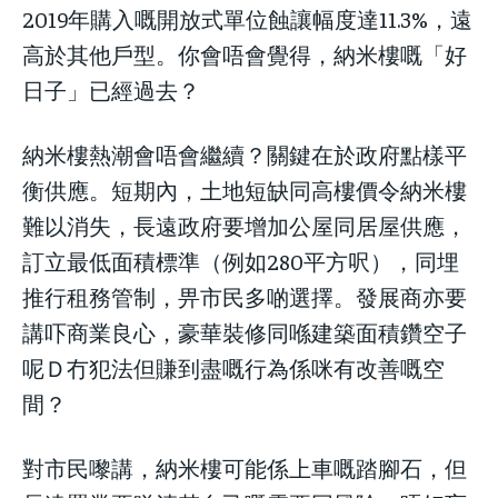
2019年購入嘅開放式單位蝕讓幅度達11.3%，遠
高於其他戶型。你會唔會覺得，納米樓嘅「好
日子」已經過去？
納米樓熱潮會唔會繼續？關鍵在於政府點樣平
衡供應。短期內，土地短缺同高樓價令納米樓
難以消失，長遠政府要增加公屋同居屋供應，
訂立最低面積標準（例如280平方呎），同埋
推行租務管制，畀市民多啲選擇。發展商亦要
講吓商業良心，豪華裝修同喺建築面積鑽空子
呢Ｄ冇犯法但賺到盡嘅行為係咪有改善嘅空
間？
對市民嚟講，納米樓可能係上車嘅踏腳石，但