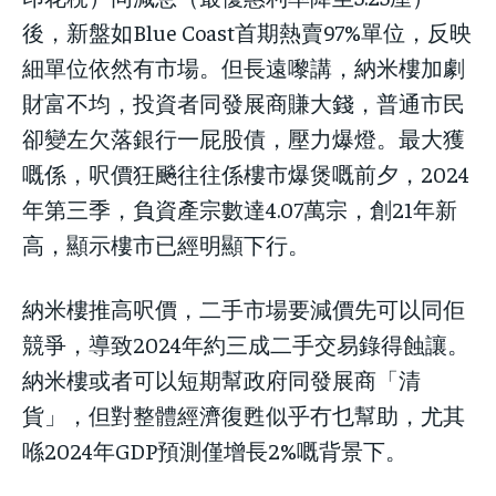
後，新盤如Blue Coast首期熱賣97%單位，反映
細單位依然有市場。但長遠嚟講，納米樓加劇
財富不均，投資者同發展商賺大錢，普通市民
卻變左欠落銀行一屁股債，壓力爆燈。最大獲
嘅係，呎價狂飈往往係樓市爆煲嘅前夕，2024
年第三季，負資產宗數達4.07萬宗，創21年新
高，顯示樓市已經明顯下行。
納米樓推高呎價，二手市場要減價先可以同佢
競爭，導致2024年約三成二手交易錄得蝕讓。
納米樓或者可以短期幫政府同發展商「清
貨」，但對整體經濟復甦似乎冇乜幫助，尤其
喺2024年GDP預測僅增長2%嘅背景下。