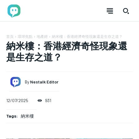
首頁
環球焦點
地產經
納米樓：香港經濟奇怪現象還是生存之道？
納米樓：香港經濟奇怪現象還
是生存之道？
By
Nestalk Editor
12/07/2025
931
加入分享
加入分享
加入分享
加入分享
Tags:
納米樓
nestalk.club 讓故事築巢，歡迎每位熱愛分享的你！
nestalk.club 讓故事築巢，歡迎每位熱愛分享的你！
nestalk.club 讓故事築巢，歡迎每位熱愛分享
nestalk.club 讓故事築巢，歡迎每位熱愛分享
的你！
的你！
我們致力於打造一個多元、包容的社群，讓不同背景的人
我們致力於打造一個多元、包容的社群，讓不同背景的人
FOREVER
FOREVER
我們致力於打造一個多元、包容的社群，讓不同背
我們致力於打造一個多元、包容的社群，讓不同背
透過文章分享經驗與觀點，彼此啟發。加入 Nestalk.club，
透過文章分享經驗與觀點，彼此啟發。加入 Nestalk.club，