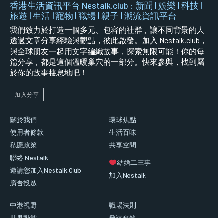
香港生活資訊平台 Nestalk.club : 新聞 | 娛樂 | 科技 |
旅遊 | 生活 | 寵物 | 職場 | 親子 | 潮流資訊平台
我們致力於打造一個多元、包容的社群，讓不同背景的人
透過文章分享經驗與觀點，彼此啟發。加入 Nestalk.club，
與全球朋友一起用文字編織故事，探索無限可能！你的每
篇分享，都是這個溫暖巢穴的一部分。快來參與，找到屬
於你的故事棲息地吧！
加入分享
關於我們
環球焦點
使用者條款
生活百味
私隱政策
共享空間
聯絡 Nestalk
結婚二三事
邀請您加入Nestalk.Club
加入Nestalk
廣告投放
中港視野
職場法則
世界動態
發達秘笈