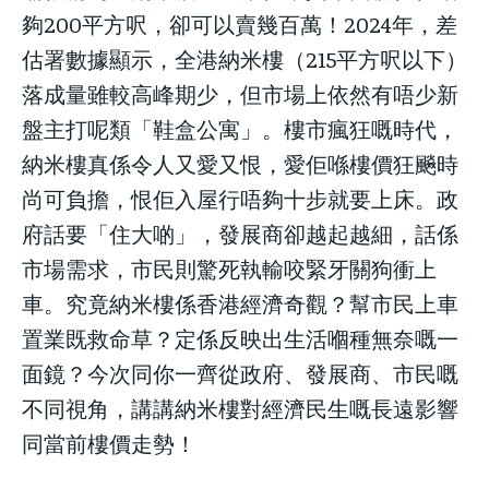
結婚二三事
結婚二三事
夠200平方呎，卻可以賣幾百萬！2024年，差
加入NESTALK
加入NESTALK
加入NESTALK
加入NESTALK
估署數據顯示，全港納米樓（215平方呎以下）
關於我們
關於我們
落成量雖較高峰期少，但市場上依然有唔少新
關於我們
關於我們
盤主打呢類「鞋盒公寓」。樓市瘋狂嘅時代，
使用者條款
使用者條款
使用者條款
使用者條款
納米樓真係令人又愛又恨，愛佢喺樓價狂飈時
私隱政策
私隱政策
私隱政策
私隱政策
尚可負擔，恨佢入屋行唔夠十步就要上床。政
聯絡 NESTALK
聯絡 NESTALK
府話要「住大啲」，發展商卻越起越細，話係
聯絡 NESTALK
聯絡 NESTALK
邀請您加入NESTALK.CLUB
邀請您加入NESTALK.CLUB
市場需求，市民則驚死執輸咬緊牙關狗衝上
邀請您加入NESTALK.CLUB
邀請您加入NESTALK.CLUB
廣告投放
廣告投放
車。究竟納米樓係香港經濟奇觀？幫市民上車
廣告投放
廣告投放
置業既救命草？定係反映出生活嗰種無奈嘅一
面鏡？今次同你一齊從政府、發展商、市民嘅
不同視角，講講納米樓對經濟民生嘅長遠影響
同當前樓價走勢！