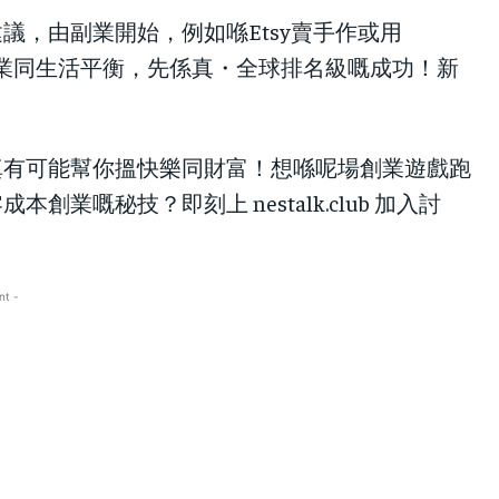
，由副業開始，例如喺Etsy賣手作或用
到創業同生活平衡，先係真・全球排名級嘅成功！新
真有可能幫你搵快樂同財富！想喺呢場創業遊戲跑
嘅秘技？即刻上 nestalk.club 加入討
nt -