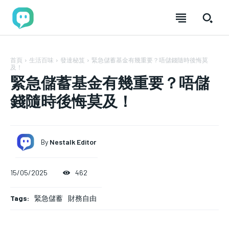
首頁
生活百味
發達秘笈
緊急儲蓄基金有幾重要？唔儲錢隨時後悔莫
及！
緊急儲蓄基金有幾重要？唔儲
錢隨時後悔莫及！
By
Nestalk Editor
加入分享
加入分享
加入分享
加入分享
15/05/2025
462
nestalk.club 讓故事築巢，歡迎每位熱愛分享的你！
nestalk.club 讓故事築巢，歡迎每位熱愛分享的你！
nestalk.club 讓故事築巢，歡迎每位熱愛分享
nestalk.club 讓故事築巢，歡迎每位熱愛分享
的你！
的你！
我們致力於打造一個多元、包容的社群，讓不同背景的人
我們致力於打造一個多元、包容的社群，讓不同背景的人
FOREVER
FOREVER
Tags:
緊急儲蓄
財務自由
我們致力於打造一個多元、包容的社群，讓不同背
我們致力於打造一個多元、包容的社群，讓不同背
透過文章分享經驗與觀點，彼此啟發。加入 Nestalk.club，
透過文章分享經驗與觀點，彼此啟發。加入 Nestalk.club，
自由
自由
景的人透過文章分享經驗與觀點，彼此啟發。加入
景的人透過文章分享經驗與觀點，彼此啟發。加入
與全球朋友一起用文字編織故事，探索無限可能！你的每
與全球朋友一起用文字編織故事，探索無限可能！你的每
/ forever
/ forever
Nestalk.club，與全球朋友一起用文字編織故事，探
Nestalk.club，與全球朋友一起用文字編織故事，探
篇分享，都是這個溫暖巢穴的一部分。快來參與，找到屬
篇分享，都是這個溫暖巢穴的一部分。快來參與，找到屬