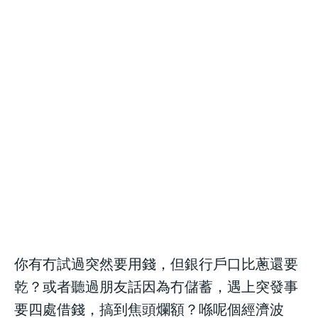
職場法則
職場法則
subscription.
subscription.
職場法則
職場法則
發達秘笈
發達秘笈
發達秘笈
發達秘笈
兩性關係
兩性關係
兩性關係
兩性關係
健康生活
健康生活
健康生活
健康生活
生活態度
生活態度
生活態度
生活態度
親子手冊
親子手冊
親子手冊
親子手冊
毛孩大本營
毛孩大本營
毛孩大本營
毛孩大本營
銀髮一族
銀髮一族
銀髮一族
銀髮一族
HONG KONGERS
HONG KONGERS
HONG KONGERS
HONG KONGERS
你有冇試過突然要用錢，但銀行戶口比蔥還要
結婚二三事
結婚二三事
乾？或者聽過朋友話因為冇儲蓄，遇上突發事
結婚二三事
結婚二三事
加入NESTALK
加入NESTALK
要四處借錢，搞到焦頭爛額？喺呢個經濟波
加入NESTALK
加入NESTALK