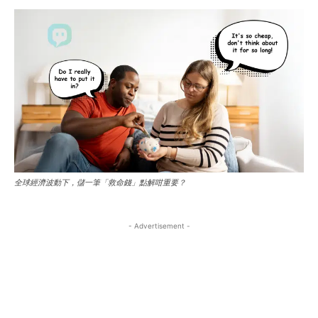
索無限可能！你的每篇分享，都是這個溫暖巢穴的
索無限可能！你的每篇分享，都是這個溫暖巢穴的
於你的故事棲息地吧！
於你的故事棲息地吧！
Sign up with just an email address and you get access to
Sign up with just an email address and you get access to
一部分。快來參與，找到屬於你的故事棲息地吧！
一部分。快來參與，找到屬於你的故事棲息地吧！
this tier instantly.
this tier instantly.
Your Profile
Your Profile
SUBSCRIBE
SUBSCRIBE
Your Profile
Your Profile
中港視野
中港視野
中港視野
中港視野
RECOMMENDED
RECOMMENDED
世界動態
世界動態
世界動態
世界動態
1-YEAR
1-YEAR
商業．大亨
商業．大亨
商業．大亨
商業．大亨
/ year
/ year
地產經
地產經
地產經
地產經
Pay now and you get access to exclusive news and
Pay now and you get access to exclusive news and
全球經濟波動下，儲一筆「救命錢」點解咁重要？
幣圈．加密貨幣
幣圈．加密貨幣
articles for a whole year.
articles for a whole year.
幣圈．加密貨幣
幣圈．加密貨幣
科技迷
科技迷
- Advertisement -
科技迷
科技迷
展覽．活動
展覽．活動
展覽．活動
展覽．活動
1-MONTH
1-MONTH
好去處
好去處
好去處
好去處
/ month
/ month
By agreeing to this tier, you are billed every month after
By agreeing to this tier, you are billed every month after
the first one until you opt out of the monthly
the first one until you opt out of the monthly