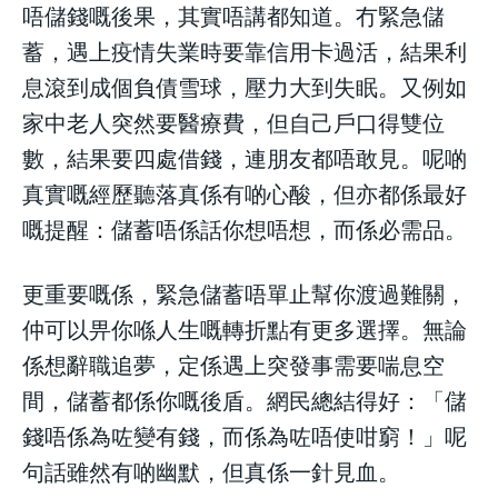
唔儲錢嘅後果，其實唔講都知道。冇緊急儲
蓄，遇上疫情失業時要靠信用卡過活，結果利
息滾到成個負債雪球，壓力大到失眠。又例如
家中老人突然要醫療費，但自己戶口得雙位
數，結果要四處借錢，連朋友都唔敢見。呢啲
真實嘅經歷聽落真係有啲心酸，但亦都係最好
嘅提醒：儲蓄唔係話你想唔想，而係必需品。
更重要嘅係，緊急儲蓄唔單止幫你渡過難關，
仲可以畀你喺人生嘅轉折點有更多選擇。無論
係想辭職追夢，定係遇上突發事需要喘息空
間，儲蓄都係你嘅後盾。網民總結得好：「儲
錢唔係為咗變有錢，而係為咗唔使咁窮！」呢
句話雖然有啲幽默，但真係一針見血。