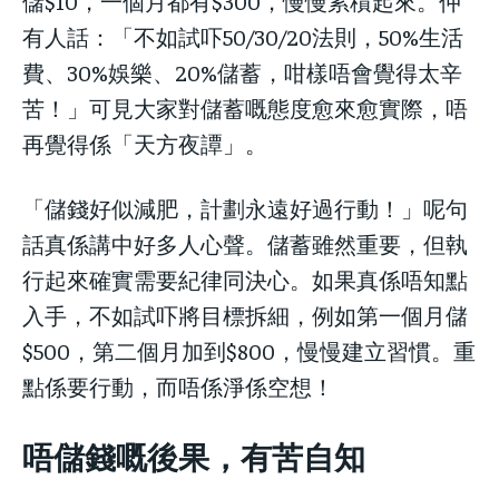
儲$10，一個月都有$300，慢慢累積起來。仲
有人話：「不如試吓50/30/20法則，50%生活
費、30%娛樂、20%儲蓄，咁樣唔會覺得太辛
苦！」可見大家對儲蓄嘅態度愈來愈實際，唔
再覺得係「天方夜譚」。
「儲錢好似減肥，計劃永遠好過行動！」呢句
話真係講中好多人心聲。儲蓄雖然重要，但執
行起來確實需要紀律同決心。如果真係唔知點
入手，不如試吓將目標拆細，例如第一個月儲
$500，第二個月加到$800，慢慢建立習慣。重
點係要行動，而唔係淨係空想！
唔儲錢嘅後果，有苦自知