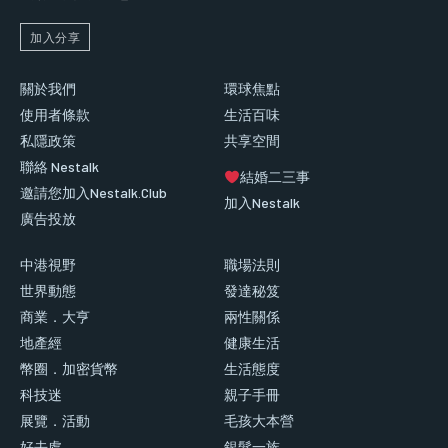
加入分享
關於我們
環球焦點
使用者條款
生活百味
私隱政策
共享空間
聯絡 Nestalk
結婚二三事
邀請您加入Nestalk.Club
加入Nestalk
廣告投放
中港視野
職場法則
世界動態
發達秘笈
商業．大亨
兩性關係
地產經
健康生活
幣圈．加密貨幣
生活態度
科技迷
親子手冊
展覽．活動
毛孩大本營
好去處
銀髮一族