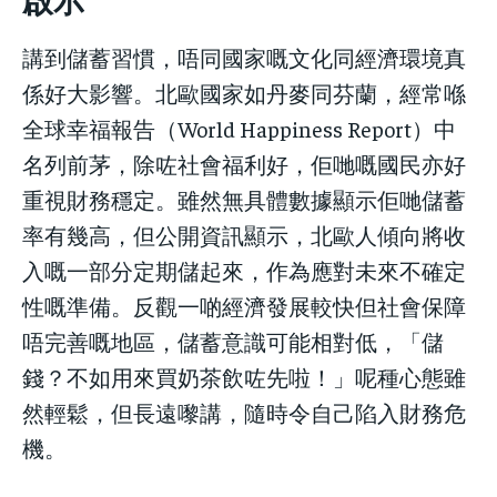
講到儲蓄習慣，唔同國家嘅文化同經濟環境真
係好大影響。北歐國家如丹麥同芬蘭，經常喺
全球幸福報告（World Happiness Report）中
名列前茅，除咗社會福利好，佢哋嘅國民亦好
重視財務穩定。雖然無具體數據顯示佢哋儲蓄
率有幾高，但公開資訊顯示，北歐人傾向將收
入嘅一部分定期儲起來，作為應對未來不確定
性嘅準備。反觀一啲經濟發展較快但社會保障
唔完善嘅地區，儲蓄意識可能相對低，「儲
錢？不如用來買奶茶飲咗先啦！」呢種心態雖
然輕鬆，但長遠嚟講，隨時令自己陷入財務危
機。