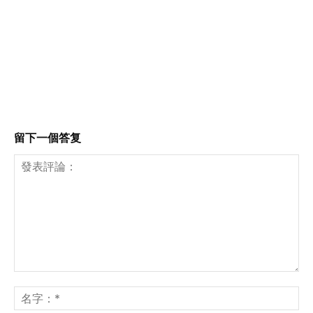
留下一個答复
發
表
名
評
字