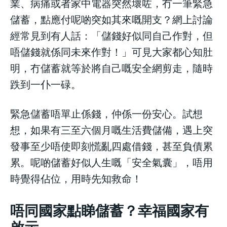
業、病痛或者家中電器突然壞咗，冇一筆緊急
儲蓄，點應付呢啲突如其來嘅開支？網上討論
經常見到有人話：「儲錢好似同自己作對，但
唔儲錢就係同未來作對！」可見大家都心知肚
明，冇儲蓄就等於將自己嘅安全網剪走，隨時
跌到一仆一碌。
緊急儲蓄唔單止係錢，仲係一份安心。試想
想，如果有三至六個月嘅生活費儲備，遇上突
發事至少唔使即刻慌亂四處借錢，甚至負債累
累。呢啲儲蓄好似人生嘅「安全氣囊」，唔用
時覺得佔位，用時先知救命！
唔同國家點睇儲蓄？幸福國家有
啟示