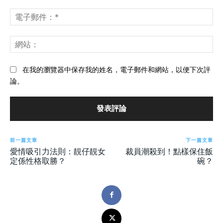
論：
*
電
子
郵
網
件
站
*
在我的瀏覽器中保存我的姓名，電子郵件和網站，以便下次評
論。
前一篇文章
下一篇文章
愛情吸引力法則：靚仔靚女
裁員潮殺到！點樣保住飯
定係性格取勝？
碗？