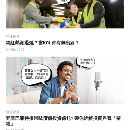
發達秘笈
網紅熱潮退燒？當KOL仲有無出路？
04/06/2025
發達秘笈
究竟巴菲特推崇嘅價值投資係乜? 帶你拆解投資界嘅「聖
經」