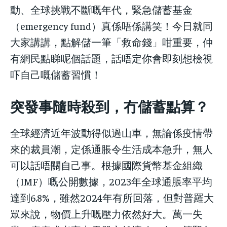
動、全球挑戰不斷嘅年代，緊急儲蓄基金
關於我們
關於我們
（emergency fund）真係唔係講笑！今日就同
關於我們
關於我們
使用者條款
使用者條款
大家講講，點解儲一筆「救命錢」咁重要，仲
使用者條款
使用者條款
私隱政策
私隱政策
有網民點睇呢個話題，話唔定你會即刻想檢視
私隱政策
私隱政策
吓自己嘅儲蓄習慣！
聯絡 NESTALK
聯絡 NESTALK
聯絡 NESTALK
聯絡 NESTALK
邀請您加入NESTALK.CLUB
邀請您加入NESTALK.CLUB
突發事隨時殺到，冇儲蓄點算？
邀請您加入NESTALK.CLUB
邀請您加入NESTALK.CLUB
廣告投放
廣告投放
廣告投放
廣告投放
全球經濟近年波動得似過山車，無論係疫情帶
來的裁員潮，定係通脹令生活成本急升，無人
可以話唔關自己事。根據國際貨幣基金組織
（IMF）嘅公開數據，2023年全球通脹率平均
達到6.8%，雖然2024年有所回落，但對普羅大
眾來說，物價上升嘅壓力依然好大。萬一失