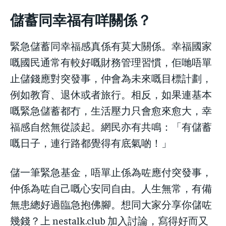
儲蓄同幸福有咩關係？
緊急儲蓄同幸福感真係有莫大關係。幸福國家
嘅國民通常有較好嘅財務管理習慣，佢哋唔單
止儲錢應對突發事，仲會為未來嘅目標計劃，
例如教育、退休或者旅行。相反，如果連基本
嘅緊急儲蓄都冇，生活壓力只會愈來愈大，幸
福感自然無從談起。網民亦有共鳴：「有儲蓄
嘅日子，連行路都覺得有底氣啲！」
儲一筆緊急基金，唔單止係為咗應付突發事，
仲係為咗自己嘅心安同自由。人生無常，有備
無患總好過臨急抱佛腳。想同大家分享你儲咗
幾錢？上 nestalk.club 加入討論，寫得好而又