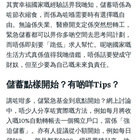
其實幸福國家嘅經驗話畀我哋知，儲蓄唔係為
咗節衣縮食，而係為咗喺需要時有選擇嘅自
由。無論係失業、醫療開支定係突然想轉工，
緊急儲蓄都可以畀你多啲空間去思考同計劃，
而唔係即刻要「跪低」求人幫忙。呢啲國家嘅
生活方式真係值得我哋借鑑，唔係話要變成守
財奴，但至少要為自己嘅未來負責任。
儲蓄點樣開始？有啲咩Tips？
講咗咁多，儲緊急基金到底點開始？網上討論
中，唔少人分享咗實際嘅方法，例如每月將收
入嘅10%自動轉帳去一個獨立戶口，當係「強
迫儲蓄」。亦有人提議從小額開始，例如每日