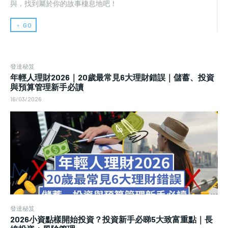
與，找到屬於你的故事棲息地吧！
﹢ GO
發達秘笈
年輕人理財2026｜20歲最常見6大理財錯誤｜儲蓄、投資
與預算管理新手必讀
16/03/2026
發達秘笈
2026小資點樣開始投資？投資新手必睇5大致富重點｜長