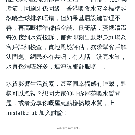
環節，同刷牙係同級。香港嘅食水安全標準雖
然喺全球排名唔錯，但如果基層設施管理不
善，再高嘅標準都係空談。良哥話，寶鍶清潔
每次接到水質投訴，都會即刻出動親身到場為
客戶詳細檢查，實地風險評估，務求幫客戶解
決問題。網民亦有共鳴，有人話「洗完水缸，
水真係清咗好多，連沖涼都舒服啲」。
水質影響生活質素，甚至同幸福感有連繫，點
樣可以忽視？想同大家傾吓你屋苑嘅水質問
題，或者分享你嘅屋苑點樣搞壞水質，上
nestalk.club 加入討論！
- Advertisement -