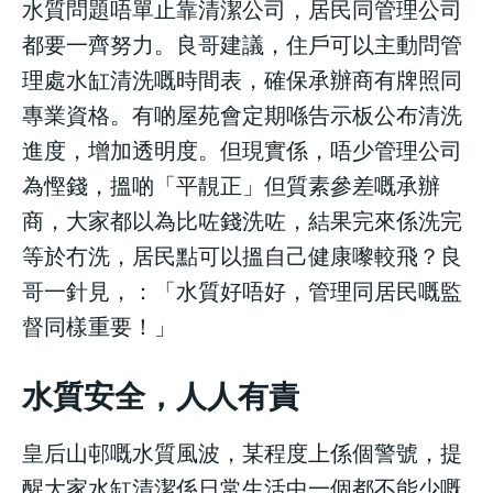
水質問題唔單止靠清潔公司，居民同管理公司
都要一齊努力。良哥建議，住戶可以主動問管
理處水缸清洗嘅時間表，確保承辦商有牌照同
專業資格。有啲屋苑會定期喺告示板公布清洗
進度，增加透明度。但現實係，唔少管理公司
為慳錢，搵啲「平靚正」但質素參差嘅承辦
商，大家都以為比咗錢洗咗，結果完來係洗完
等於冇洗，居民點可以搵自己健康嚟較飛？良
哥一針見，：「水質好唔好，管理同居民嘅監
督同樣重要！」
水質安全，人人有責
皇后山邨嘅水質風波，某程度上係個警號，提
醒大家水缸清潔係日常生活中一個都不能少嘅