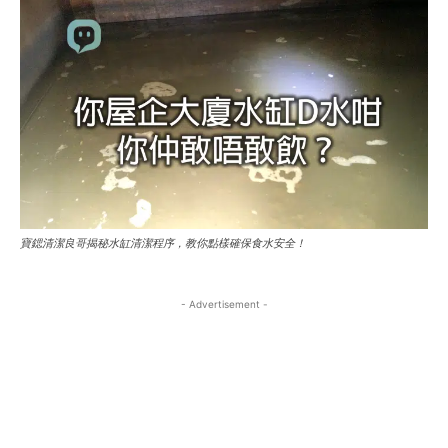
索無限可能！你的每篇分享，都是這個溫暖巢穴的
索無限可能！你的每篇分享，都是這個溫暖巢穴的
於你的故事棲息地吧！
於你的故事棲息地吧！
Sign up with just an email address and you get access to
Sign up with just an email address and you get access to
一部分。快來參與，找到屬於你的故事棲息地吧！
一部分。快來參與，找到屬於你的故事棲息地吧！
this tier instantly.
this tier instantly.
Your Profile
Your Profile
SUBSCRIBE
SUBSCRIBE
Your Profile
Your Profile
中港視野
中港視野
中港視野
中港視野
RECOMMENDED
RECOMMENDED
世界動態
世界動態
世界動態
世界動態
1-YEAR
1-YEAR
商業．大亨
商業．大亨
商業．大亨
商業．大亨
/ year
/ year
地產經
地產經
寶鍶清潔良哥揭秘水缸清潔程序，教你點樣確保食水安全！
地產經
地產經
Pay now and you get access to exclusive news and
Pay now and you get access to exclusive news and
幣圈．加密貨幣
幣圈．加密貨幣
articles for a whole year.
articles for a whole year.
幣圈．加密貨幣
幣圈．加密貨幣
科技迷
科技迷
- Advertisement -
科技迷
科技迷
展覽．活動
展覽．活動
展覽．活動
展覽．活動
1-MONTH
1-MONTH
好去處
好去處
好去處
好去處
/ month
/ month
By agreeing to this tier, you are billed every month after
By agreeing to this tier, you are billed every month after
the first one until you opt out of the monthly
the first one until you opt out of the monthly