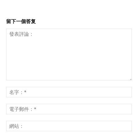
留下一個答复
發
表
名
評
字
論：
*
電
子
郵
網
件
站
*