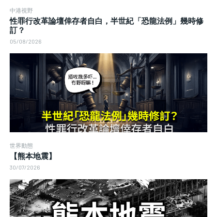
中港視野
性罪行改革論壇倖存者自白，半世紀「恐龍法例」幾時修
訂？
05/08/2026
世界動態
【熊本地震】
30/07/2026