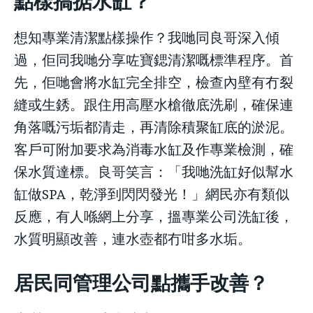
點樣搞掂水缸？
想知專業清潔點樣操作？我哋同良哥深入傾
過，佢同我哋分享咗寶鍶清潔嘅標準程序。首
先，佢哋會將水缸完全排空，檢查內壁有冇裂
縫或生銹。跟住用高壓水槍徹底洗刷，確保連
角落嘅污垢都清走，再清除積聚缸底的淤泥。
客戶可附加要求為消毒水缸及作專業檢測，確
保水質達標。良哥笑言：「我哋洗缸好似幫水
缸做SPA，乾淨到閃閃發光！」網民亦有類似
反應，有人喺網上分享，搵專業公司洗缸後，
水質明顯改善，連水壺都冇咁多水垢。
居民同管理公司點攜手改善？