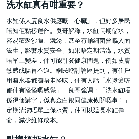
洗水缸真有咁重要？
水缸係大廈食水供應嘅「心臟」，但好多居民
唔知佢點樣運作。良哥解釋，水缸長期儲水，
容易積聚沙塵、鐵銹，甚至有啲細菌會喺入面
滋生，影響水質安全。如果唔定期清潔，水質
唔單止變差，仲可能引發健康問題，例如皮膚
敏感或腸胃不適。網民喺討論區提到，有住戶
用濾水器都濾唔走怪味，仲有人話「水煲滾咗
都仲有怪怪嘅感覺」。良哥強調：「洗水缸唔
係得個講字，係真金白銀同健康攸關嘅事！」
定期清潔唔單止保水質，仲可以延長水缸壽
命，減少維修成本。