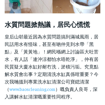
水質問題掀熱議，居民心慌慌
皇后山邨最近因為水質問題搞到滿城風雨，居
民話用水有怪味，甚至有啲仲見到水帶「黑
點」及「黃黃地」！網民喺網上討論區大吐苦
水，有人話「連沖涼都怕水唔乾淨」，仲有居
民質疑大廈水缸好耐冇洗，淤積污垢。究竟點
解水質會出事？定期清洗水缸真係咁重要？今
次我哋搵到專業洗水缸清潔公司寶鍶清潔
（
www.baoscleaning.com
）嘅負責人良哥，深
入講解水缸清潔嘅重要性同程序。