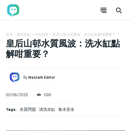
首頁
環球焦點
中港視野
皇后山邨水質風波：洗水缸點解咁重要？
皇后山邨水質風波：洗水缸點
解咁重要？
By
Nestalk Editor
加入分享
加入分享
加入分享
加入分享
02/06/2025
599
nestalk.club 讓故事築巢，歡迎每位熱愛分享的你！
nestalk.club 讓故事築巢，歡迎每位熱愛分享的你！
nestalk.club 讓故事築巢，歡迎每位熱愛分享
nestalk.club 讓故事築巢，歡迎每位熱愛分享
的你！
的你！
我們致力於打造一個多元、包容的社群，讓不同背景的人
我們致力於打造一個多元、包容的社群，讓不同背景的人
FOREVER
FOREVER
Tags:
水質問題
清洗水缸
食水安全
我們致力於打造一個多元、包容的社群，讓不同背
我們致力於打造一個多元、包容的社群，讓不同背
透過文章分享經驗與觀點，彼此啟發。加入 Nestalk.club，
透過文章分享經驗與觀點，彼此啟發。加入 Nestalk.club，
自由
自由
景的人透過文章分享經驗與觀點，彼此啟發。加入
景的人透過文章分享經驗與觀點，彼此啟發。加入
與全球朋友一起用文字編織故事，探索無限可能！你的每
與全球朋友一起用文字編織故事，探索無限可能！你的每
/ forever
/ forever
Nestalk.club，與全球朋友一起用文字編織故事，探
Nestalk.club，與全球朋友一起用文字編織故事，探
篇分享，都是這個溫暖巢穴的一部分。快來參與，找到屬
篇分享，都是這個溫暖巢穴的一部分。快來參與，找到屬