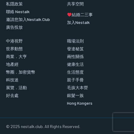
私隱政策
共享空間
聯絡 Nestalk
結婚二三事
邀請您加入Nestalk.Club
加入Nestalk
廣告投放
中港視野
職場法則
世界動態
發達秘笈
商業．大亨
兩性關係
地產經
健康生活
幣圈．加密貨幣
生活態度
科技迷
親子手冊
展覽．活動
毛孩大本營
好去處
銀髮一族
Hong Kongers
© 2025 nestalk.club. All Rights Reserved.