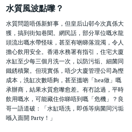
水質風波點嚟？
水質問題唔係新鮮事，但皇后山邨今次真係大
獲，搞到街知巷聞。網民話，部分單位嘅水龍
頭流出嘅水帶怪味，甚至有啲睇落混濁，令人
擔心飲用安全。香港水務署有指引，住宅大廈
水缸至少每三個月洗一次，以防污垢、細菌同
鐵銹積聚。但現實係，唔少大廈管理公司為慳
成本，洗缸次數唔夠，甚至搵啲「hea做」嘅
承辦商，結果水質愈嚟愈差。有冇諗過，平時
飲用嘅水，可能藏住你睇唔到嘅「危機」？良
哥一語道破：「水缸唔洗，即係等病菌同污垢
喺入面開 Party！」