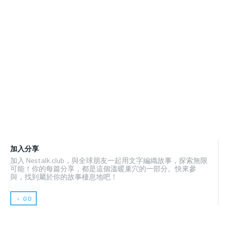
加入分享
加入 Nestalk.club，與全球朋友一起用文字編織故事，探索無限
可能！你的每篇分享，都是這個溫暖巢穴的一部分。快來參
與，找到屬於你的故事棲息地吧！
﹢ GO