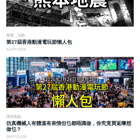
展覽．活動
第27屆香港動漫電玩節懶人包
24/07/2026
環球焦點
仿真機械人有體溫有表情但乜都唔識做，你究竟買返嚟想
做乜？
08/07/2026