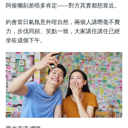
阿俊嗰刻差唔多肯定——對方其實都想靠近。
約會當日氣氛意外咁自然，兩個人講嘢毫不費
力，步伐同頻、笑點一致，大家講住講住已經
坐咗成個下午。