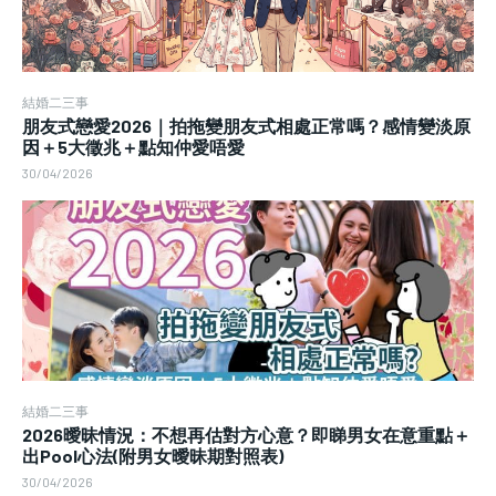
結婚二三事
朋友式戀愛2026｜拍拖變朋友式相處正常嗎？感情變淡原
因＋5大徵兆＋點知仲愛唔愛
30/04/2026
結婚二三事
2026曖昧情況：不想再估對方心意？即睇男女在意重點＋
出Pool心法(附男女曖昧期對照表)
30/04/2026