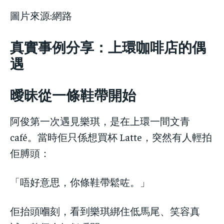
圖片來源:網路
真實事例分享：上環咖啡店的偶
遇
曖昧從一條鞋帶開始
阿俊第一次遇見樂琪，是在上環一間文青
café。當時佢只係想買杯 Latte，突然有人輕拍
佢膊頭：
「唔好意思，你條鞋帶鬆咗。」
佢抬頭嗰刻，看到樂琪綁住低馬尾、笑容真