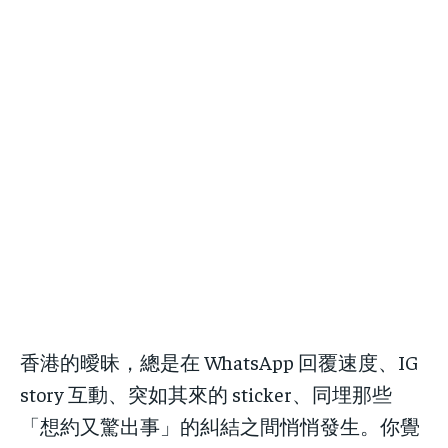
展覽．活動
展覽．活動
展覽．活動
展覽．活動
1-MONTH
1-MONTH
好去處
好去處
好去處
好去處
/ month
/ month
By agreeing to this tier, you are billed every month after
By agreeing to this tier, you are billed every month after
the first one until you opt out of the monthly
the first one until you opt out of the monthly
職場法則
職場法則
subscription.
subscription.
職場法則
職場法則
發達秘笈
發達秘笈
發達秘笈
發達秘笈
兩性關係
兩性關係
兩性關係
兩性關係
健康生活
健康生活
健康生活
健康生活
生活態度
生活態度
生活態度
生活態度
親子手冊
親子手冊
親子手冊
親子手冊
毛孩大本營
毛孩大本營
香港的曖昧，總是在 WhatsApp 回覆速度、IG
毛孩大本營
毛孩大本營
銀髮一族
銀髮一族
story 互動、突如其來的 sticker、同埋那些
銀髮一族
銀髮一族
HONG KONGERS
HONG KONGERS
「想約又驚出事」的糾結之間悄悄發生。你覺
HONG KONGERS
HONG KONGERS