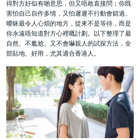
得對方好似有啲意思，但又唔敢直接問；你既
害怕自己自作多情，又怕遲遲不行動會錯過。
結婚二三事
結婚二三事
結婚二三事
結婚二三事
曖昧最令人心煩的地方，從來不是等待，而是
加入NESTALK
加入NESTALK
你永遠唔知道對方心裡嘅計劃。以下整理了最
加入NESTALK
加入NESTALK
自然、不尷尬、又不會嚇親人的試探方法，全
關於我們
關於我們
關於我們
關於我們
部貼地、好用，尤其適合香港人。
使用者條款
使用者條款
使用者條款
使用者條款
私隱政策
私隱政策
私隱政策
私隱政策
聯絡 NESTALK
聯絡 NESTALK
聯絡 NESTALK
聯絡 NESTALK
邀請您加入NESTALK.CLUB
邀請您加入NESTALK.CLUB
邀請您加入NESTALK.CLUB
邀請您加入NESTALK.CLUB
廣告投放
廣告投放
廣告投放
廣告投放