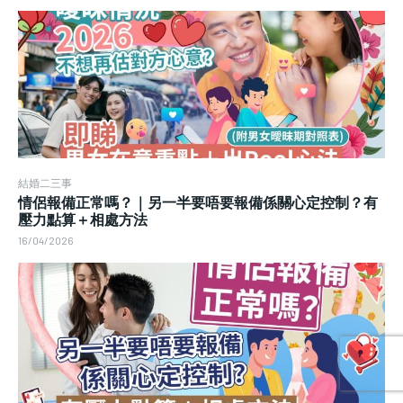
結婚二三事
情侶報備正常嗎？｜另一半要唔要報備係關心定控制？有
壓力點算＋相處方法
16/04/2026