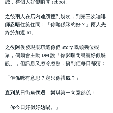
誠，整個人好似瞬間 reboot。
之後兩人在店內連續撞到幾次，到第三次咖啡
師忍唔住笑住問：「你哋係咪約好？」兩人先
終於加返 IG。
之後阿俊發現樂琪總係佢 Story 嘅頭幾位觀
眾，偶爾會主動 DM 說「你影嗰間餐廳好似幾
靚」，但訊息又忽冷忽熱，搞到佢每日都猜：
「佢係咪有意思？定只係禮貌？」
直到某日街角偶遇，樂琪第一句竟然係：
「你今日好似好攰喎。」