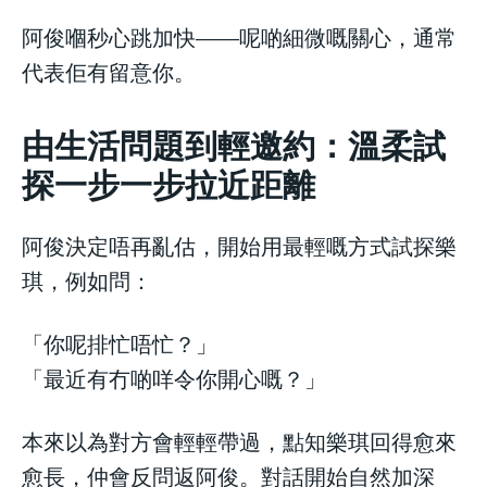
阿俊嗰秒心跳加快——呢啲細微嘅關心，通常
代表佢有留意你。
由生活問題到輕邀約：溫柔試
探一步一步拉近距離
阿俊決定唔再亂估，開始用最輕嘅方式試探樂
琪，例如問：
「你呢排忙唔忙？」
「最近有冇啲咩令你開心嘅？」
本來以為對方會輕輕帶過，點知樂琪回得愈來
愈長，仲會反問返阿俊。對話開始自然加深