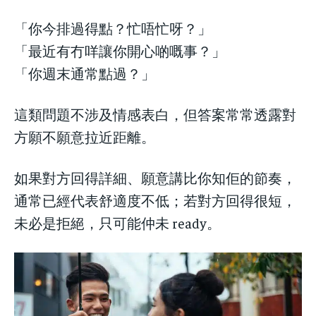
「你今排過得點？忙唔忙呀？」
「最近有冇咩讓你開心啲嘅事？」
「你週末通常點過？」
這類問題不涉及情感表白，但答案常常透露對
方願不願意拉近距離。
如果對方回得詳細、願意講比你知佢的節奏，
通常已經代表舒適度不低；若對方回得很短，
未必是拒絕，只可能仲未 ready。