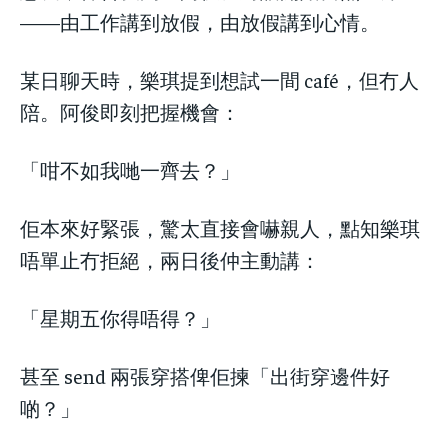
——由工作講到放假，由放假講到心情。
某日聊天時，樂琪提到想試一間 café，但冇人
陪。阿俊即刻把握機會：
「咁不如我哋一齊去？」
佢本來好緊張，驚太直接會嚇親人，點知樂琪
唔單止冇拒絕，兩日後仲主動講：
「星期五你得唔得？」
甚至 send 兩張穿搭俾佢揀「出街穿邊件好
啲？」