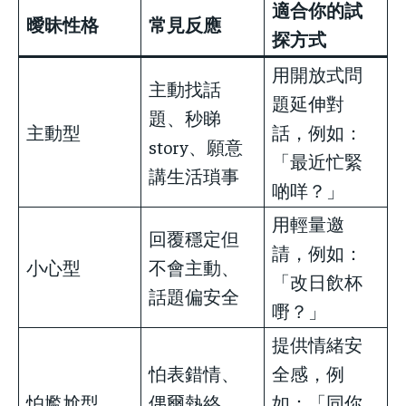
適合你的試
曖昧性格
常見反應
探方式
用開放式問
主動找話
題延伸對
題、秒睇
主動型
話，例如：
story、願意
「最近忙緊
講生活瑣事
啲咩？」
用輕量邀
回覆穩定但
請，例如：
小心型
不會主動、
「改日飲杯
話題偏安全
嘢？」
提供情緒安
怕表錯情、
全感，例
怕尷尬型
偶爾熱絡、
如：「同你