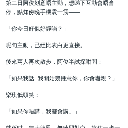
第二日阿俊刻意唔主動，想睇下互動會唔會
停，點知傍晚手機震一震——
「你今日好似好靜喎？」
呢句主動，已經比表白更直接。
後來兩人再次散步，阿俊半試探咁問：
「如果我話…我開始幾鍾意你，你會嚇親？」
樂琪低頭笑：
「如果你唔講，我都會講。」
就係咁，無大龍鳳、無練習對白，靠住一步一