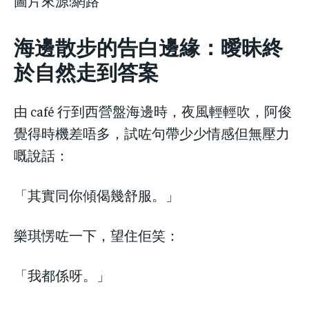
圖片來源:網路
海邊散步的告白邊緣：曖昧終
於自然走到答案
由 café 行到西營盤海邊時，夜風輕輕吹，阿俊
覺得時機差唔多，試咗句帶少少情感但無壓力
嘅說話：
「其實同你傾偈幾舒服。」
樂琪愣咗一下，望住佢笑：
「我都係呀。」