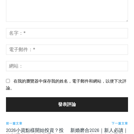
發
表
名
評
字
論：
*
電
子
郵
網
件
站
*
在我的瀏覽器中保存我的姓名，電子郵件和網站，以便下次評
論。
前一篇文章
下一篇文章
2026小資點樣開始投資？投
新婚磨合2026｜新人必讀｜