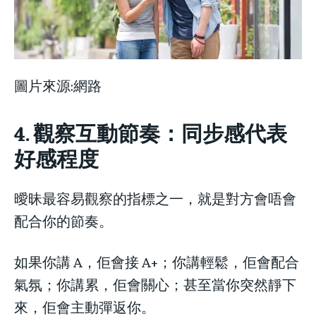
圖片來源:網路
4. 觀察互動節奏：同步感代表
好感程度
曖昧最容易觀察的指標之一，就是對方會唔會
配合你的節奏。
如果你講 A，佢會接 A+；你講輕鬆，佢會配合
氣氛；你講累，佢會關心；甚至當你突然靜下
來，佢會主動彈返你。